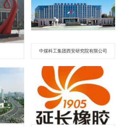
中煤科工集团西安研究院有限公司