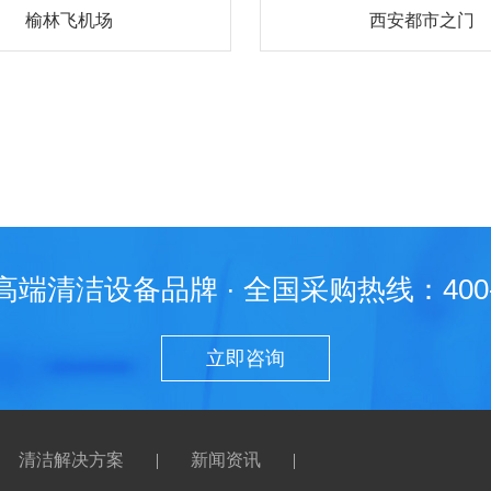
榆林飞机场
西安都市之门
端清洁设备品牌 · 全国采购热线：400-96
立即咨询
清洁解决方案
新闻资讯