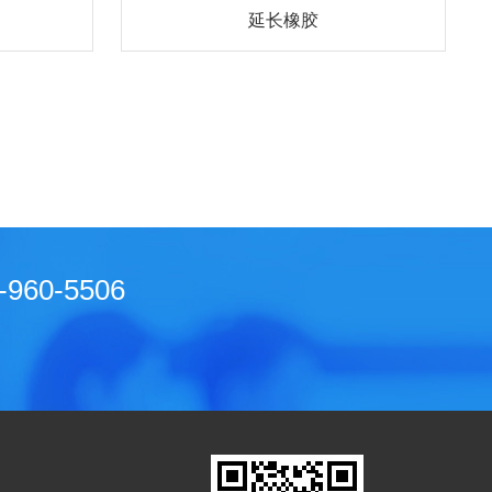
延长橡胶
0-5506