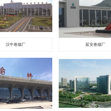
汉中卷烟厂
延安卷烟厂