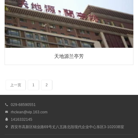
天地源兰亭芳
上一页
1
2

029-68590551

rhclean@vip.163.com

1416332145

西安市高新区锦业路69号丈八五路北段现代企业中心东区3-10203B室