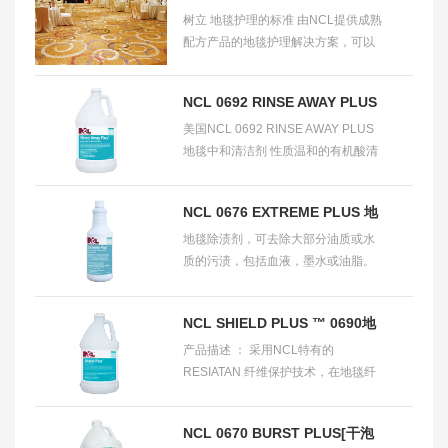
树立 地毯护理的标准 由NCL提供成熟
配方产品的地毯护理解决方案，可以
延长地毯的使用寿命，维护地毯的靓
丽色彩，提供使用者满意的环境氛围
NCL 0692 RINSE AWAY PLUS
和舒适度
美国NCL 0692 RINSE AWAY PLUS
™地毯中和清洁剂
地毯中和清洁剂 性质温和的有机酸清
洁剂，安全中和地毯内过量的碱性成
分，并去除洗涤剂的残留物。消除变
NCL 0676 EXTREME PLUS 地
色，变黄，及水渍的
地毯除渍剂，可去除大部分油质或水
毯除渍剂
质的污渍，包括血液，墨水或油脂。
可用于清洁防污地毯。封装并去除多
种污渍。在人流量多的地方，可作地
NCL SHIELD PLUS ™ 0690地
毯预喷液
产品描述 ： 采用NCL特有的
毯防护剂
RESIATAN 纤维保护技术，在地毯纤
维上形成一个无形的屏障，以保护地
毯纤维防止污垢和污渍。地毯更容易
NCL 0670 BURST PLUS[干泡
清洁，延长地毯使用寿