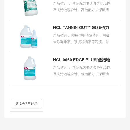
产品描述 ： 浓缩配方专为各类地毯以
地毯香波]
及抗污地毯设计。高泡配方，深层清
洁地毯。BURST PLUS采用NCL独家
的EPT的粉末结晶封装技术，干燥后
NCL TANNIN OUT™0685强力
形成非粘性粉末。
产品描述： 即用型地毯除渍剂。有效
地毯除渍剂
去除咖啡渍、茶渍和糖渍等污渍。有
机酸的pH值能中和碱度，稳定颜色，
并抑制褐变。 使用指南： 地毯上的斑
NCL 0660 EDGE PLUS[低泡地
点 1：在
产品描述 ： 浓缩配方专为各类地毯以
毯清洁剂]
及抗污地毯设计。低泡配方，深层清
洁地毯。EDGE PLUS采用NCL独家
的EPT的粉末结晶封装技术，干燥后
形成非粘性粉末。
共
1
页
7
条记录