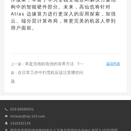
构中的智能硬件部分。未来，高仙也将针对
Atlas 边缘算力进行更深入的应用探索，加强
云、端分层计算布局，将更完美的机器人带到
用户面前。
单盘洗地机电池的保养方法
返回列表
上一篇：
下一
在日常工作中扫雪机应该注意哪些问
篇：
题

029-68590551

rhclean@vip.163.com

1416332145

西安市高新区锦业路69号丈八五路北段现代企业中心东区3-10203B室