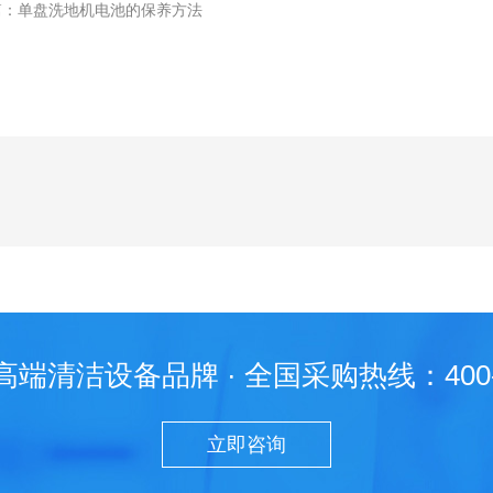
：
单盘洗地机电池的保养方法
端清洁设备品牌 · 全国采购热线：400-96
立即咨询