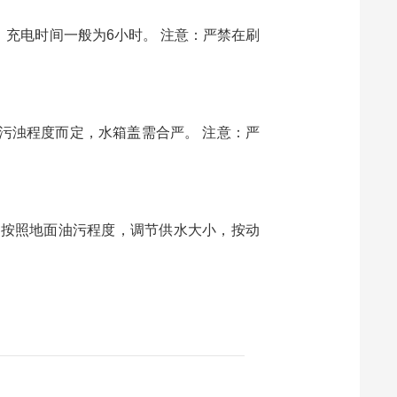
充电时间一般为6小时。 注意：严禁在刷
污浊程度而定，水箱盖需合严。 注意：严
，按照地面油污程度，调节供水大小，按动