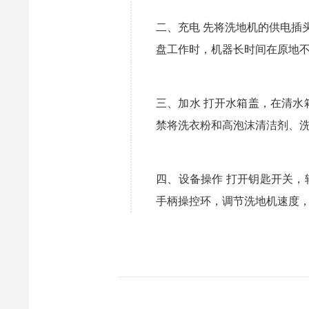
二、充电 先将洗地机的供电插
盘工作时，机器长时间在原地
三、加水 打开水箱盖，在清水
禁将洗衣粉和高泡沫清洁剂、
四、设备操作 打开钥匙开关
手柄操控环，调节洗地机速度