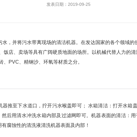
发表日期：2019-09-25
水，并将污水带离现场的清洁机器。在发达国家的各个领域的
、饭店、卖场等具有广阔硬质地面的场所。以机械代替人力的清
砖、PVC、精钢沙、环氧等材质之分。
机器推至下水道口，拧开污水喉盖即可； 水箱清洁：打开水箱
，然后用清水冲洗水箱内部及过滤网即可。机器表面的清洁：用
用有腐蚀性的清洗液清洗机器表面及内部！