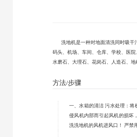
洗地机是一种对地面清洗同时吸干污
码头、机场、车间、仓库、学校、医院
水磨石、大理石、花岗石、人造石、地
方法/步骤
一、水箱的清洁 污水处理：将
侵风机内部而引起风机的损坏
洗洗地机的风机进风口！ 严禁