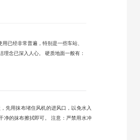
使用已经非常普遍，特别是一些车站、
洁理念已深入人心。 硬质地面一般有：
盖，先用抹布堵住风机的进风口，以免水入
干净的抹布擦拭即可。 注意：严禁用水冲