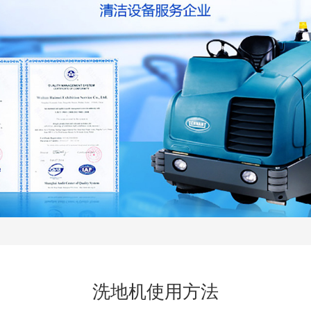
洗地机使用方法