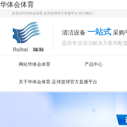
华体会体育
欢迎访问华体会体育-足球篮球官方直播平台 官方网站！
一站式
清洁设备
采购
提供专业清洁解决方案和配
网站华体会体育
产品中心
关于华体会体育-足球篮球官方直播平台