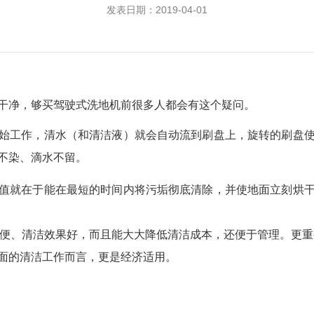
发表日期：2019-04-01
干净，够买驾驶式洗地机前很多人都会有这个疑问。
始工作，清水（和清洁液）就会自动流到刷盘上，旋转的刷盘
不染、滴水不留。
值就在于能在最短的时间内将污垢彻底清除，并使地面立刻烘
便、清洁效果好，而且能大大降低清洁成本，还便于管理。更重
面的清洁工作而言，更是经济适用。