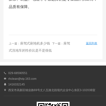
品质有保障。
座驾式刷地机多少钱
座驾
返回列表
上一篇：
下一篇：
式洗地车的性价比是不是很低

029-68590551

rhclean@vip.163.com

1416332145

西安市高新区锦业路69号丈八五路北段现代企业中心东区3-10203B室