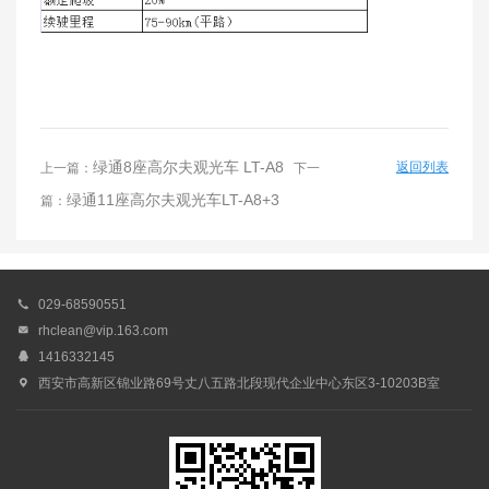
绿通8座高尔夫观光车 LT-A8
返回列表
上一篇：
下一
绿通11座高尔夫观光车LT-A8+3
篇：

029-68590551

rhclean@vip.163.com

1416332145

西安市高新区锦业路69号丈八五路北段现代企业中心东区3-10203B室