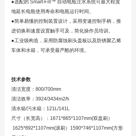
●选配的 Smart-Fill™ 自动电瓶注水系统可最大程度
地延长电瓶使用寿命和电瓶运行时间。
●简单易懂的控制装置设计，采用变速控制手柄，推
进切换和速度设置触手可及，简化操作员培训。
●工业级构造，采用防腐蚀刷头盖板以及防锈聚乙烯
车体和水箱，可承受最严酷的环境。
技术参数
清洁宽度：800/700mm
清洁效率：3924/3434m2/h
清水箱/污水箱：121L/141L
尺寸（长宽高）：1671*865*1107mm(双盘刷）
1625*892*1107mm(滚刷）1590*746*1107mm(方形