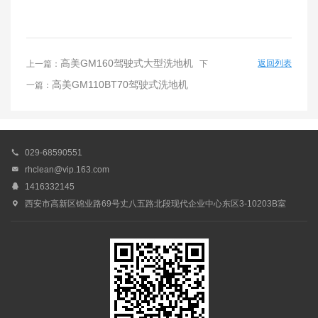
高美GM160驾驶式大型洗地机
返回列表
上一篇：
下
高美GM110BT70驾驶式洗地机
一篇：

029-68590551

rhclean@vip.163.com

1416332145

西安市高新区锦业路69号丈八五路北段现代企业中心东区3-10203B室