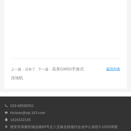
高美GM50手推式
返回列表
上一篇：没有了 下一篇：
洗地机

029-68590551

rhclean@vip.163.com

1416332145

西安市高新区锦业路69号丈八五路北段现代企业中心东区3-10203B室