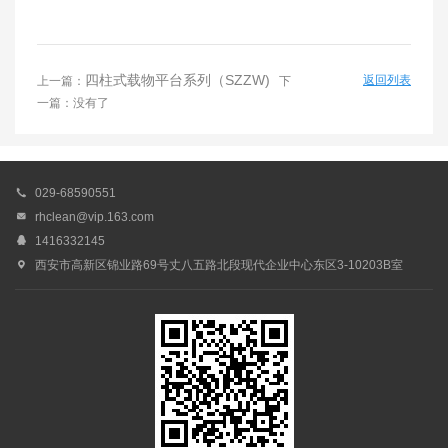
四柱式载物平台系列（SZZW)
返回列表
上一篇：
下
一篇：没有了

029-68590551

rhclean@vip.163.com

1416332145

西安市高新区锦业路69号丈八五路北段现代企业中心东区3-10203B室