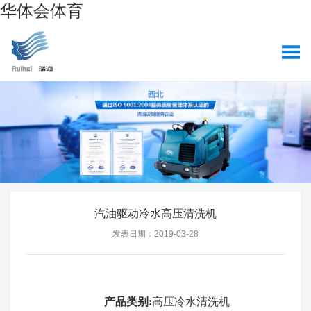
华体会体育
汽油驱动冷水高压清洗机
发表日期：2019-03-28
产品类别
:
高压冷水清洗机