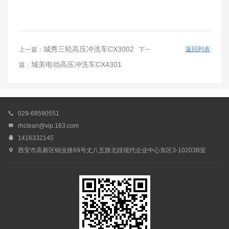
城秀三轮高压冲洗车CX3002
返回列表
上一篇：
下一
城美电动高压冲洗车CX4301
篇：

029-68590551

rhclean@vip.163.com

1416332145

西安市高新区锦业路69号丈八五路北段现代企业中心东区3-10203B室