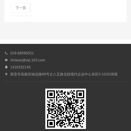
下一页

029-68590551

rhclean@vip.163.com

1416332145

西安市高新区锦业路69号丈八五路北段现代企业中心东区3-10203B室