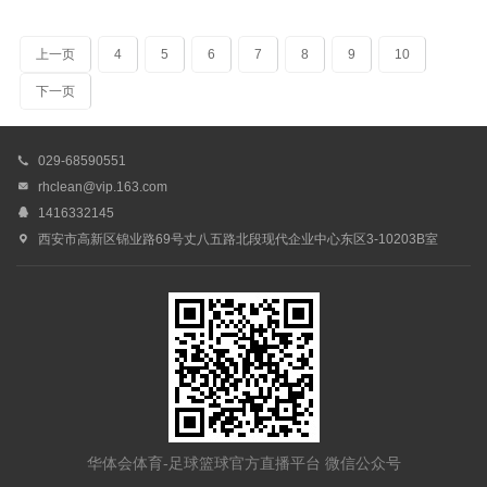
上一页
4
5
6
7
8
9
10
下一页

029-68590551

rhclean@vip.163.com

1416332145

西安市高新区锦业路69号丈八五路北段现代企业中心东区3-10203B室
华体会体育-足球篮球官方直播平台 微信公众号