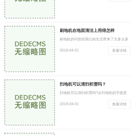
装。以免弄脏地板或使受潮变形。 (2)地板铺
设前宜拆包堆放在铺设
刷地机在地面清洁上用得怎样
刷地机的问世给我们的生活带来了太多太多
的便捷，写字楼、超市、车站乃至各个行业
2019-04-01
查看详情
都逐渐采用了洗地机作为清洁的主要清洁手
段。 正是源于刷地机给我
扫地机可以清扫积雪吗？
扫地机可以清扫积雪吗?从扫地机的字面意
义，我们片面的可以理解是只能扫地，对于
2019-04-01
查看详情
扫雪，这个问题是需要想想!西安扫地机提醒
扫地 机可以扫雪，但是要