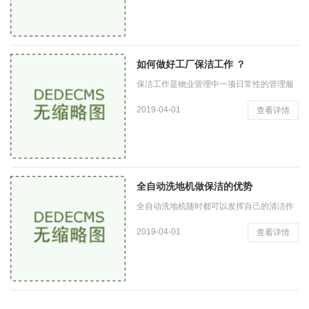
高档优质的精品品牌自然价格会高出一些，
但同时使用的寿命会更
如何做好工厂保洁工作 ？
保洁工作是物业管理中一项日常性的管理服
务工作，其目的是给业主及住户提供一个清
2019-04-01
查看详情
洁宜人、优美的生活环境。良好的保洁工作
不但可以保持物业区域内
全自动洗地机做保洁的优势
全自动洗地机随时都可以发挥自己的清洁作
用，只要我们是有需要就可以让它及时的为
2019-04-01
查看详情
我们完成清理，这样我们周边的环境也就可
以变得更加的干净，而我