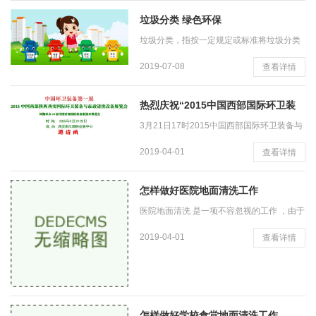
西安市生活垃圾分类管理办法
垃圾分类 绿色环保
垃圾分类，指按一定规定或标准将垃圾分类
储存 、分类 投放 和分类 搬运 ，从而转变成
2019-07-08
查看详情
公共资源 的一系列活动的总称。分类的目的
是提高垃圾的 资源价
热烈庆祝“2015中国西部国际环卫装
备与 市政清洗
3月21日17时2015中国西部国际环卫装备与
市政清洗设备展览会在西安曲江国际会展中
2019-04-01
查看详情
心胜利闭幕。此次展会由中国机械工业联合
会、西安市人民政府等单位主
怎样做好医院地面清洗工作
医院地面清洗 是一项不容忽视的工作 ，由于
医院的各个部门和房间大 、 出入的人流量大
2019-04-01
查看详情
、 患者的情况比较复杂 。 为了避免医院这
样大规模场所出现细
怎样做好学校食堂地面清洗工作