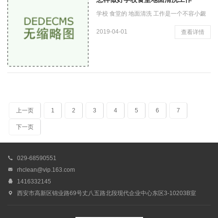
学校 食堂的 地面清洗 工作是一个不容小觑
的环节， 学校 食堂 地面清洗 与每一位师生
2019-04-01
查看详情
的食品安全卫士息息相关，有助于学校提升
校园容貌。 学校 食堂
上一页
1
2
3
4
5
6
7
下一页

029-68590551

rhclean@vip.163.com

1416332145

西安市高新区锦业路69号丈八五路北段现代企业中心东区3-10203B室