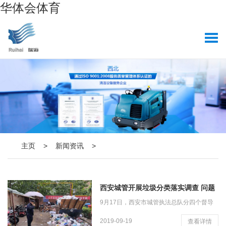
华体会体育
主页
>
新闻资讯
>
西安城管开展垃圾分类落实调查 问题
众多有待整
9月17日，西安市城管执法总队分四个督导
组，对城六区及高新、经开、曲江、浐灞四
2019-09-19
查看详情