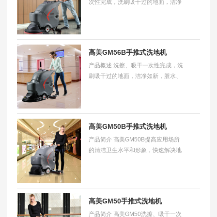
次性完成，洗刷吸干过的地面，洁净
如新，脏水、泥土、沙粒、油污统统
吸入污水箱。简化清洁工作，大大减
少清洁劳累和
高美GM56B手推式洗地机
产品概述 洗擦、吸干一次性完成，洗
刷吸干过的地面，洁净如新，脏水、
泥土、沙粒、油污统统吸入污水箱。
简化清洁工作，大大减少清洁劳累和
作业时间
高美GM50B手推式洗地机
产品简介 高美GM50B提高应用场所
的清洁卫生水平和形象，快速解决地
面上的污垢，显著提高清洁卫生质
量。特别适合500m2-1000m2场所使
用。 适用范围 可清洁
高美GM50手推式洗地机
产品简介 高美GM50洗擦、吸干一次