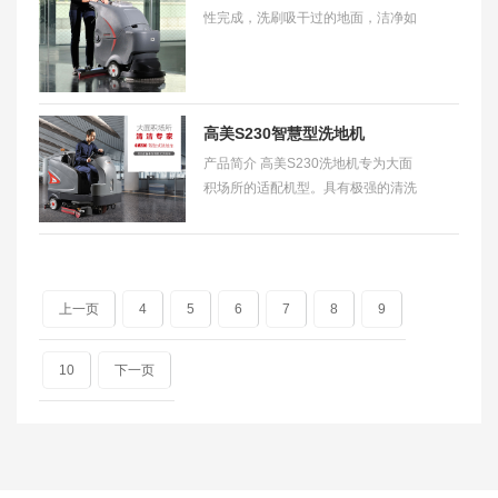
性完成，洗刷吸干过的地面，洁净如
新，脏水、泥土、沙粒、油污统统吸
入污水箱。简化清洁工作，大大减少
清洁劳累和
高美S230智慧型洗地机
产品简介 高美S230洗地机专为大面
积场所的适配机型。具有极强的清洗
效率，能够大规模替代人工清洁。有
盘刷式和滚刷式两种机型，可选配边
刷。 产品特
上一页
4
5
6
7
8
9
10
下一页