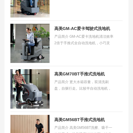
车。作为小型洗地车的新标杆，开创
开车做保洁的新潮流。 适用范围 大型
物流配送中心
高美GM-AC爱卡驾驶式洗地机
产品简介 GM-AC爱卡洗地机清洁效率
2倍于手推式全自动洗地机，小巧灵
活，满足静音需求。特别适合2000
㎡-5000㎡场所使用。 适用范围 可清
洁不同的材质地面
高美GM70BT手推式洗地机
产品简介 更大水箱容量，双清洗刷
盘，自驱行走。比较半自动洗地机，
更大减少清洁劳累和作业时间；更快
速解决地面上的污垢。特别适合2000
㎡-3000㎡场所
高美GM56BT手推式洗地机
产品简介 高美GM56BT洗擦、吸干一