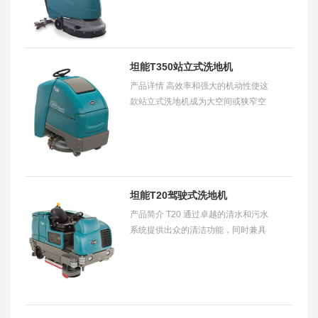
L2 型电动洗地机适用于清洗零售商
店、医院、酒店、机场及学校常见的
硬地面。每小
坦能T350站立式洗地机
产品详情 高效率和强大的机动性使这
款站立式洗地机成为大空间或狭窄空
间的理想选择。选择 ec-
H2ONanoClean 系统和 Smart-Fill 自
动电瓶注水等坦能技术，获得
坦能T20驾驶式洗地机
产品简介 T20 通过卓越的清水和污水
系统提供出众的清洁功能，同时兼具
健康和安全优势。它易于操作和维
护，并且可提供一致的重负荷清洁效
果，有助于