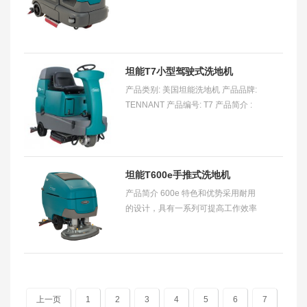
坦能的创新产品特性和不含化学清洁
剂的 ec
坦能T7小型驾驶式洗地机
产品类别: 美国坦能洗地机 产品品牌:
TENNANT 产品编号: T7 产品简介 :
T7 小型驾驶式洗地机适用于清洗零售
商店、医院、酒店、机场、学校以及
轻工业厂房常
坦能T600e手推式洗地机
产品简介 600e 特色和优势采用耐用
的设计，具有一系列可提高工作效率
的功能，为您提供始终值得信赖的清
洁性能。 32 加仑/121 升大容量清水
箱和 37 加仑
上一页
1
2
3
4
5
6
7